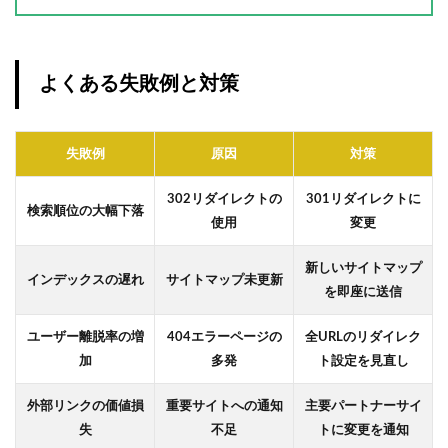
よくある失敗例と対策
失敗例
原因
対策
302リダイレクトの
301リダイレクトに
検索順位の大幅下落
使用
変更
新しいサイトマップ
インデックスの遅れ
サイトマップ未更新
を即座に送信
ユーザー離脱率の増
404エラーページの
全URLのリダイレク
加
多発
ト設定を見直し
外部リンクの価値損
重要サイトへの通知
主要パートナーサイ
失
不足
トに変更を通知