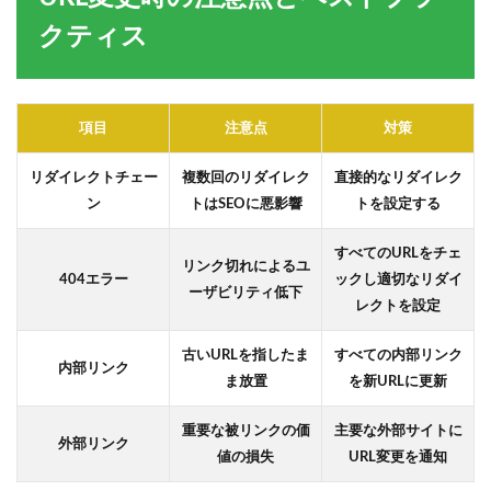
クティス
項目
注意点
対策
リダイレクトチェー
複数回のリダイレク
直接的なリダイレク
ン
トはSEOに悪影響
トを設定する
すべてのURLをチェ
リンク切れによるユ
404エラー
ックし適切なリダイ
ーザビリティ低下
レクトを設定
古いURLを指したま
すべての内部リンク
内部リンク
ま放置
を新URLに更新
重要な被リンクの価
主要な外部サイトに
外部リンク
値の損失
URL変更を通知