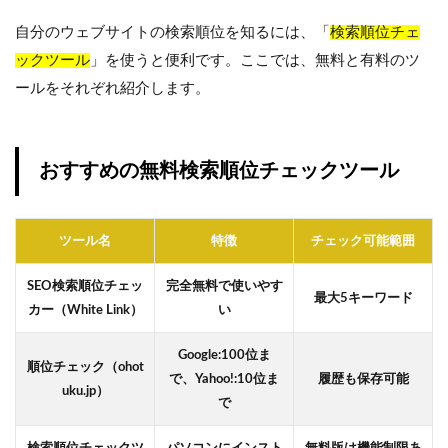
自分のウェブサイトの検索順位を知るには、「
検索順位チェ
ックツール
」を使うと便利です。ここでは、無料と有料のツ
ールをそれぞれ紹介します。
おすすめの無料検索順位チェックツール
ツール名
特徴
チェック可能範囲
SEO検索順位チェッ
完全無料で使いやす
最大5キーワード
カー（White Link）
い
Google:100位ま
順位チェック（ohot
で、Yahoo!:10位ま
履歴も保存可能
uku.jp）
で
検索順位チェックツ
パソコンにインスト
無料版は機能制限あ