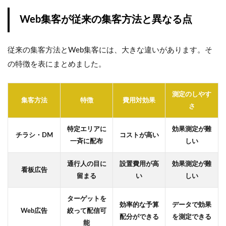
Web集客が従来の集客方法と異なる点
従来の集客方法とWeb集客には、大きな違いがあります。そ
の特徴を表にまとめました。
測定のしやす
集客方法
特徴
費用対効果
さ
特定エリアに
効果測定が難
チラシ・DM
コストが高い
一斉に配布
しい
通行人の目に
設置費用が高
効果測定が難
看板広告
留まる
い
しい
ターゲットを
効率的な予算
データで効果
Web広告
絞って配信可
配分ができる
を測定できる
能